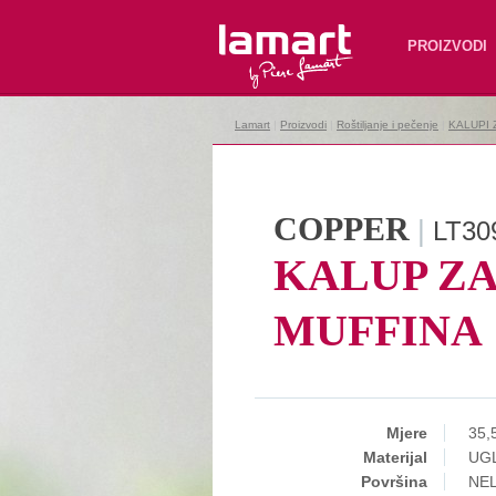
Lamart
PROIZVODI
Lamart
|
Proizvodi
|
Roštiljanje i pečenje
|
KALUPI
COPPER
|
LT30
KALUP ZA
MUFFINA
Mjere
35,
Materijal
UGL
Površina
NEL