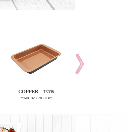
COPPER
COPPER
|
LT3095
|
LT3094
PEKAČ 42 x 29 x 5 cm
KALUP ZA TORTE 24cm