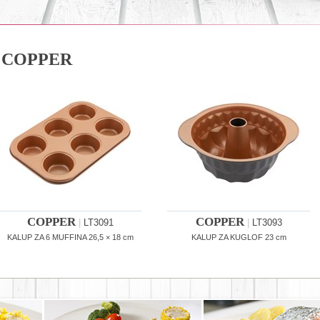
COPPER
COPPER
COPPER
|
LT3091
|
LT3093
KALUP ZA 6 MUFFINA 26,5 × 18 cm
KALUP ZA KUGLOF 23 cm