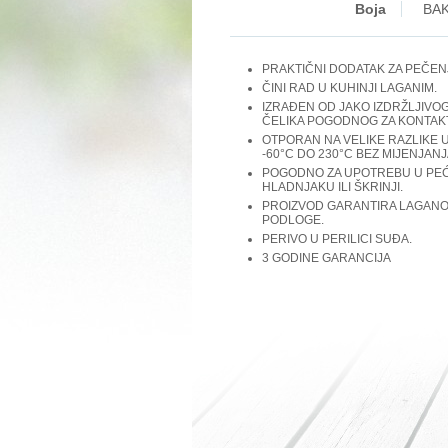
Boja
BA
PRAKTIČNI DODATAK ZA PEČEN
ČINI RAD U KUHINJI LAGANIM.
IZRAĐEN OD JAKO IZDRŽLJIV
ČELIKA POGODNOG ZA KONTAK
OTPORAN NA VELIKE RAZLIKE 
-60°C DO 230°C BEZ MIJENJANJ
POGODNO ZA UPOTREBU U PEĆN
HLADNJAKU ILI ŠKRINJI.
PROIZVOD GARANTIRA LAGANO 
PODLOGE.
PERIVO U PERILICI SUĐA.
3 GODINE GARANCIJA