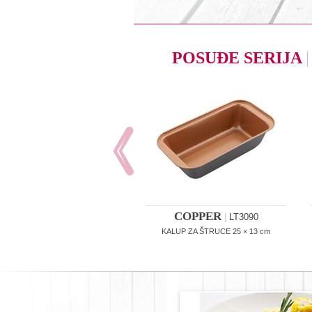
POSUĐE SERIJA
|
COPPER
|
LT3090
KALUP ZA ŠTRUCE 25 × 13 cm