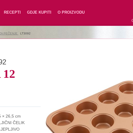
RECEPTI
GDJE KUPITI
O PROIZVODU
 ZA PEČENJE
|
LT3092
92
 12
5 × 26,5 cm
JIČNI ČELIK
JEPLJIVO