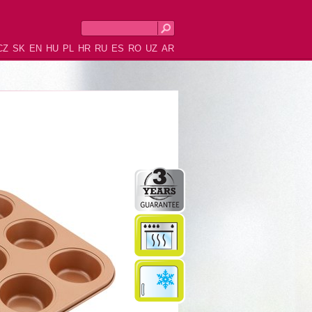
CZ
SK
EN
HU
PL
HR
RU
ES
RO
UZ
AR