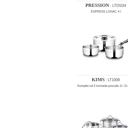
PRESSION
|
LTDSD4
EXPRESS LONAC 4 l
KIMS
|
LT1009
Komplet od 5 komada posuđa 1l / 2l /