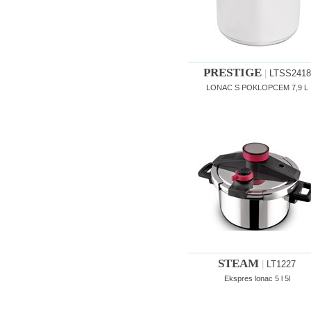
PRESTIGE
|
LTSS2418
LONAC S POKLOPCEM 7,9 L
STEAM
|
LT1227
Ekspres lonac 5 l 5l