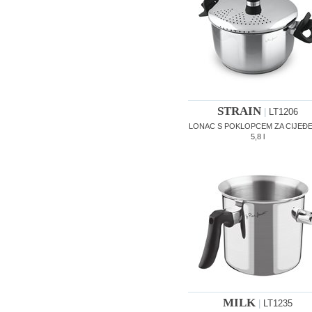
STRAIN
|
LT1206
LONAC S POKLOPCEM ZA CIJEĐ
5,8 l
MILK
|
LT1235