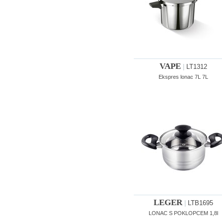
VAPE
|
LT1312
Ekspres lonac 7L 7L
LEGER
|
LTB1695
LONAC S POKLOPCEM 1,8l