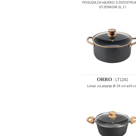
POSUDA ZA mlIJEKO S DVOSTR
STJENKOM 2L 2 l
ORRO
|
LT1241
Lonac za pirjanje Ø 24 cm ø24 