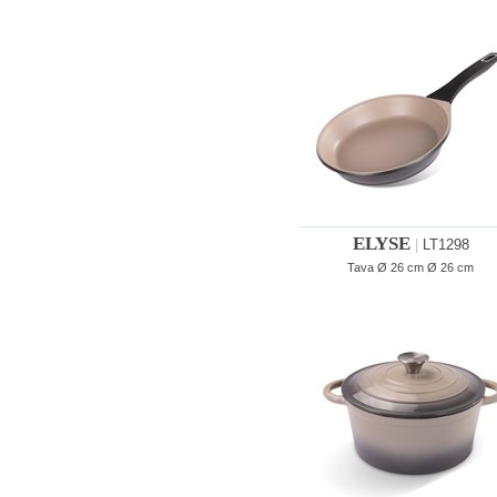
ELYSE
|
LT1298
Tava Ø 26 cm Ø 26 cm