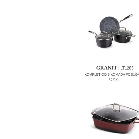
GRANIT
|
LT1283
KOMPLET OD 5 KOMADA POSUĐA
L; 2,2 L