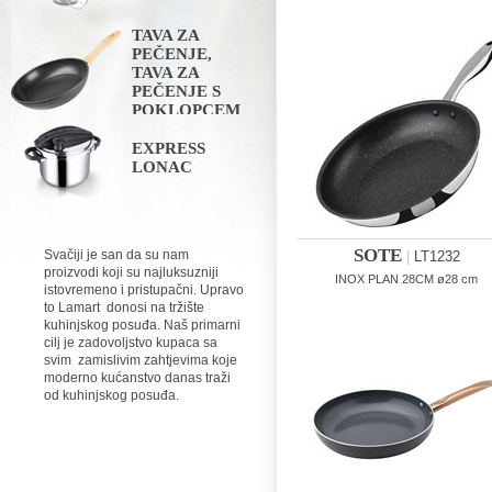
TAVA ZA
PEČENJE,
TAVA ZA
PEČENJE S
POKLOPCEM
EXPRESS
LONAC
SOTE
Svačiji je san da su nam
|
LT1232
proizvodi koji su najluksuzniji
INOX PLAN 28CM ø28 cm
istovremeno i pristupačni. Upravo
to Lamart donosi na tržište
kuhinjskog posuđa. Naš primarni
cilj je zadovoljstvo kupaca sa
svim zamislivim zahtjevima koje
moderno kućanstvo danas traži
od kuhinjskog posuđa.