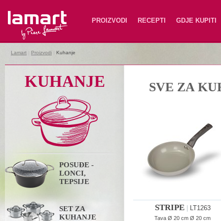
Lamart
PROIZVODI
RECEPTI
GDJE KUPITI
Lamart
|
Proizvodi
|
Kuhanje
KUHANJE
SVE ZA KU
POSUĐE -
LONCI,
TEPSIJE
STRIPE
|
LT1263
SET ZA
KUHANJE
Tava Ø 20 cm Ø 20 cm