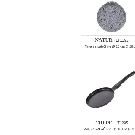
NATUR
|
LT1292
Tava za palačinke Ø 28 cm Ø 28
CREPE
|
LT1295
TAVA ZA PALAČINKE Ø 18 CM Ø 1