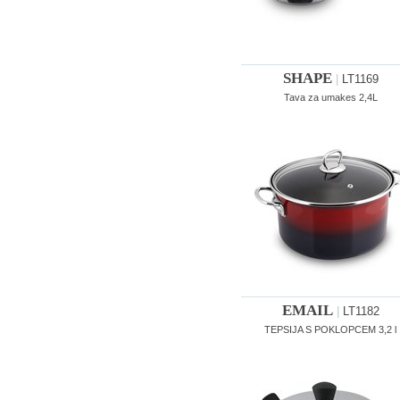
SHAPE
|
LT1169
Tava za umakes 2,4L
EMAIL
|
LT1182
TEPSIJA S POKLOPCEM 3,2 l