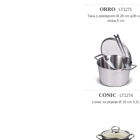
ORRO
|
LT1271
Tava s poklopcem Ø 28 cm ø28 c
visina 5 cm
CONIC
|
LT1274
Lonac za pirjanje Ø 20 cm 3,2L