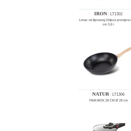
IRON
|
LT1302
Lonac od lijevanog željeza promjera
cm 3,6 l
NATUR
|
LT1306
TAVA WOK 28 CM Ø 28 cm