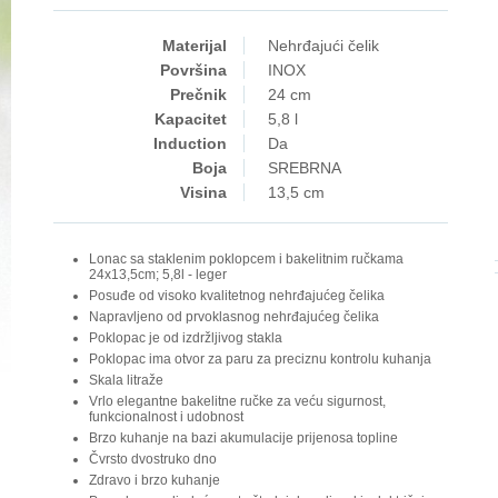
Materijal
Nehrđajući čelik
Površina
INOX
Prečnik
24 cm
Kapacitet
5,8 l
Induction
Da
Boja
SREBRNA
Visina
13,5 cm
Lonac sa staklenim poklopcem i bakelitnim ručkama
24x13,5cm; 5,8l - leger
Posuđe od visoko kvalitetnog nehrđajućeg čelika
Napravljeno od prvoklasnog nehrđajućeg čelika
Poklopac je od izdržljivog stakla
Poklopac ima otvor za paru za preciznu kontrolu kuhanja
Skala litraže
Vrlo elegantne bakelitne ručke za veću sigurnost,
funkcionalnost i udobnost
Brzo kuhanje na bazi akumulacije prijenosa topline
Čvrsto dvostruko dno
Zdravo i brzo kuhanje