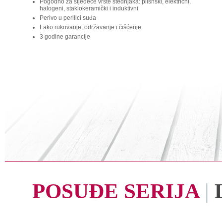
Pogodno za sljedeće vrste štednjaka: plisnski, električni,
halogeni, staklokeramički i induktivni
Perivo u perilici suđa
Lako rukovanje, održavanje i čišćenje
3 godine garancije
POSUĐE SERIJA
|