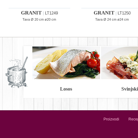
GRANIT
GRANIT
|
LT1249
|
LT1250
Tava Ø 20 cm ø20 cm
Tava Ø 24 cm ø24 cm
Losos
Svinjski 
Proizvodi
Recep