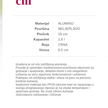
cm
Materijal
ALUMINIJ
Površina
NELJEPLJIVO
Prečnik
18 cm
Kapacitet
1,6 l
Boja
CRNA
Visina
8,5 cm
Izrađena je od vrlo izdržljivog aluminija.
Posuđe je opremljen inedhezivnom površinom otpornom na
grebanje i spaljivanje, debelim dnom s vrlo elegantnim
ručkama za veću sigurnost, funkcionalnost i udobnost.
Poklopac od izdržljivog stakla i izlaza za paru za preciznu
kontrolu kuhanja.
Inadezivni materijal bez PFOA (otrovne tvari ne isparavaju u
slučaju pregrijavanja) otporan je na visoke temperature i
sprječava gorenje, što znači zdravo kuhanje.
Jednostavno održavanje i čišćenje.