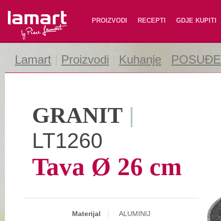
Lamart
PROIZVODI
RECEPTI
GDJE KUPITI
Lamart
|
Proizvodi
|
Kuhanje
|
POSUĐE 
GRANIT
|
LT1260
Tava Ø 26 cm
Materijal
ALUMINIJ