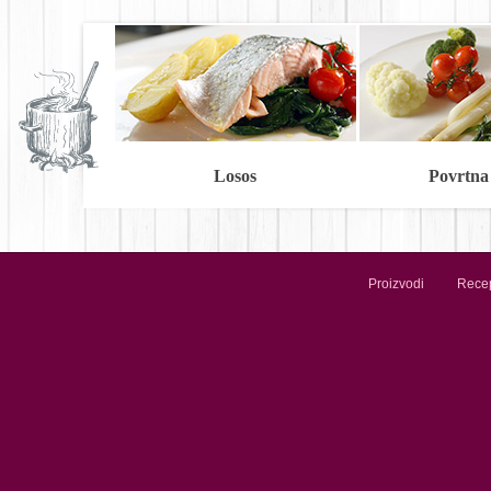
Losos
Povrtna
Proizvodi
Recep