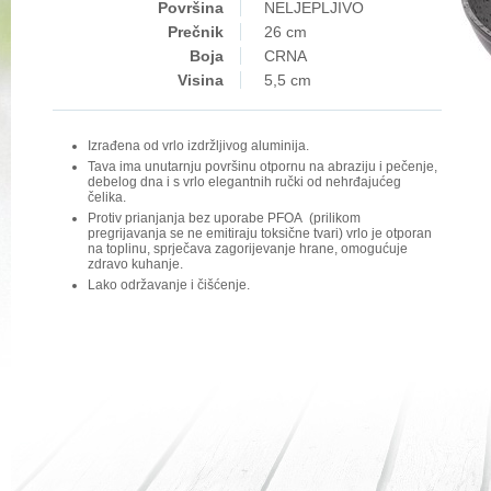
Površina
NELJEPLJIVO
Prečnik
26 cm
Boja
CRNA
Visina
5,5 cm
Izrađena od vrlo izdržljivog aluminija.
Tava ima unutarnju površinu otpornu na abraziju i pečenje,
debelog dna i s vrlo elegantnih ručki od nehrđajućeg
čelika.
Protiv prianjanja bez uporabe PFOA (prilikom
pregrijavanja se ne emitiraju toksične tvari) vrlo je otporan
na toplinu, sprječava zagorijevanje hrane, omogućuje
zdravo kuhanje.
Lako održavanje i čišćenje.