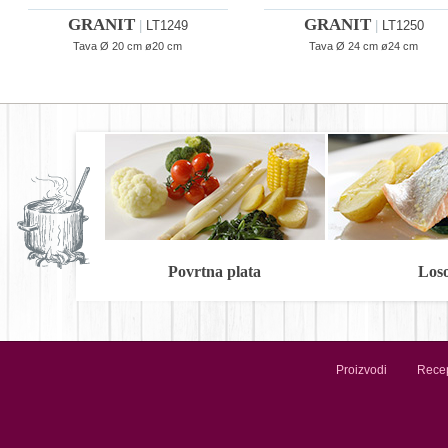
GRANIT
GRANIT
|
LT1249
|
LT1250
Tava Ø 20 cm ø20 cm
Tava Ø 24 cm ø24 cm
Povrtna plata
Los
Proizvodi
Recep