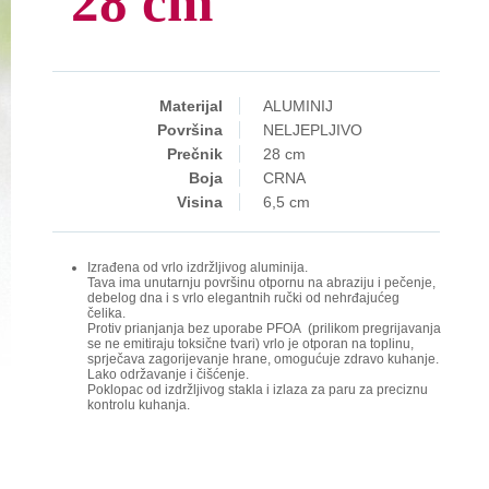
28 cm
Materijal
ALUMINIJ
Površina
NELJEPLJIVO
Prečnik
28 cm
Boja
CRNA
Visina
6,5 cm
Izrađena od vrlo izdržljivog aluminija.
Tava ima unutarnju površinu otpornu na abraziju i pečenje,
debelog dna i s vrlo elegantnih ručki od nehrđajućeg
čelika.
Protiv prianjanja bez uporabe PFOA (prilikom pregrijavanja
se ne emitiraju toksične tvari) vrlo je otporan na toplinu,
sprječava zagorijevanje hrane, omogućuje zdravo kuhanje.
Lako održavanje i čišćenje.
Poklopac od izdržljivog stakla i izlaza za paru za preciznu
kontrolu kuhanja.