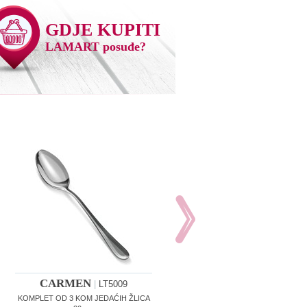
GDJE KUPITI
LAMART posuđe?
CARMEN
CARMEN
|
LT5009
|
LT5010
KOMPLET OD 3 KOM JEDAĆIH ŽLICA
KOMPLET OD 3 KOM VILICA 20 cm