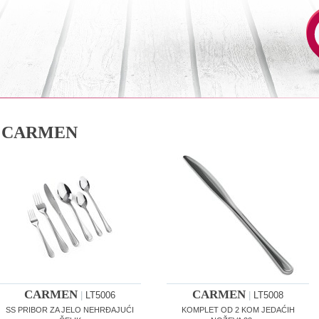
CARMEN
CARMEN
CARMEN
|
LT5006
|
LT5008
SS PRIBOR ZA JELO NEHRĐAJUĆI
KOMPLET OD 2 KOM JEDAĆIH