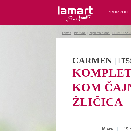
Lamart
PROIZVODI
Lamart
|
Proizvodi
|
Priprema hrane
|
PRIBOR ZA 
CARMEN
|
LT5
KOMPLET
KOM ČAJ
ŽLIČICA
Mjere
15 