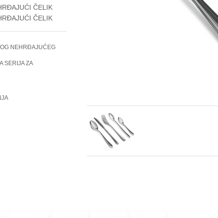
RĐAJUĆI ČELIK
RĐAJUĆI ČELIK
NOG NEHRĐAJUĆEG
 SERIJA ZA
NJA