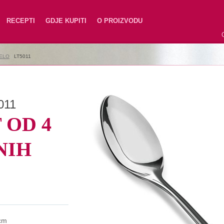
RECEPTI
GDJE KUPITI
O PROIZVODU
JELO
|
LT5011
011
 OD 4
NIH
cm