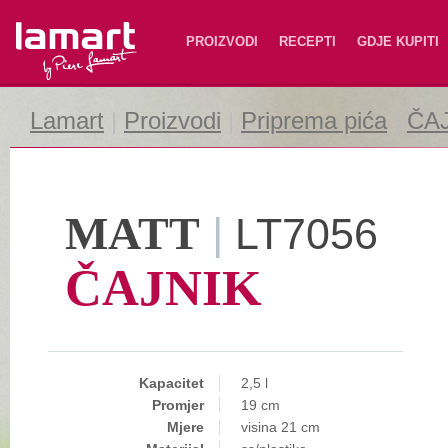
Lamart
PROIZVODI
RECEPTI
GDJE KUPITI
Lamart
|
Proizvodi
|
Priprema pića
|
ČA
MATT
|
LT7056
ČAJNIK
Kapacitet
2,5 l
Promjer
19 cm
Mjere
visina 21 cm