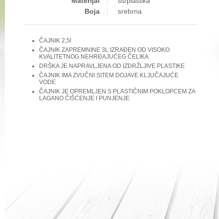
Materijal
ss/plastika
Boja
srebrna
ČAJNIK 2,5l
ČAJNIK ZAPREMNINE 3L IZRAĐEN OD VISOKO
KVALITETNOG NEHRĐAJUĆEG ČELIKA
DRŠKA JE NAPRAVLJENA OD IZDRŽLJIVE PLASTIKE
ČAJNIK IMA ZVUČNI SITEM DOJAVE KLJUČAJUĆE
VODE
ČAJNIK JE OPREMLJEN S PLASTIČNIM POKLOPCEM ZA
LAGANO ČIŠĆENJE I PUNJENJE