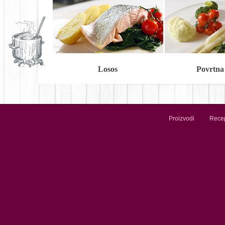
Losos
Povrtna
Proizvodi
Recep