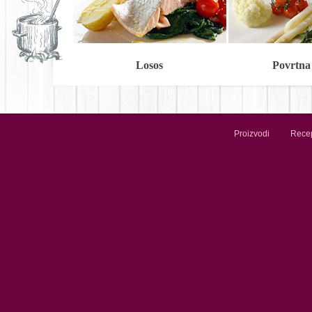
Losos
Povrtna
Proizvodi
Recep