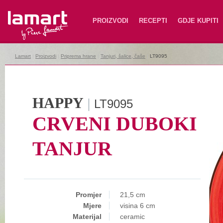
Lamart
PROIZVODI
RECEPTI
GDJE KUPITI
Lamart
|
Proizvodi
|
Priprema hrane
|
Tanjuri, šalice, čaše
|
LT9095
HAPPY
|
LT9095
CRVENI DUBOKI
TANJUR
Promjer
21,5 cm
Mjere
visina 6 cm
Materijal
ceramic