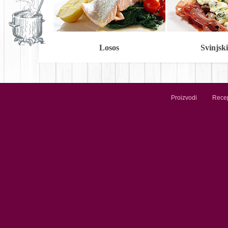
Losos
Svinjski 
Proizvodi
Recep