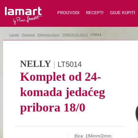
Lamart
PROIZVODI
RECEPTI
GDJE KUPITI
Lamart
|
Proizvodi
|
Priprema hrane
|
PRIBOR ZA JELO
|
LT5014
NELLY
|
LT5014
Komplet od 24-
komada jedaćeg
pribora 18/0
žlica: 194mm/2mm;