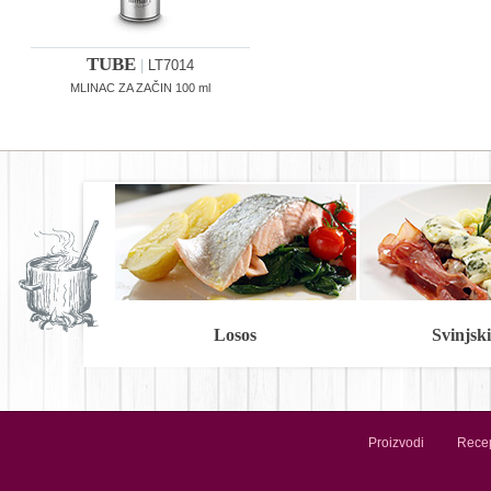
TUBE
|
LT7014
MLINAC ZA ZAČIN 100 ml
Losos
Svinjski 
Proizvodi
Recep