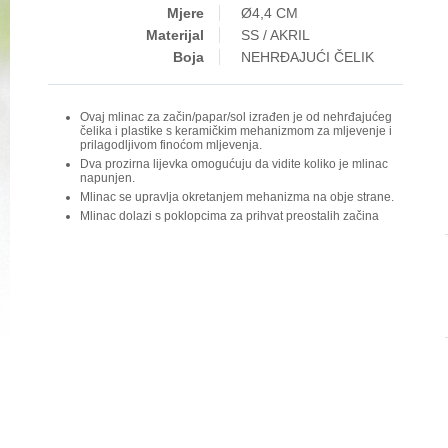
Mjere
Ø4,4 CM
Materijal
SS / AKRIL
Boja
NEHRĐAJUĆI ČELIK
Ovaj mlinac za začin/papar/sol izrađen je od nehrđajućeg
čelika i plastike s keramičkim mehanizmom za mljevenje i
prilagodljivom finoćom mljevenja.
Dva prozirna lijevka omogućuju da vidite koliko je mlinac
napunjen.
Mlinac se upravlja okretanjem mehanizma na obje strane.
Mlinac dolazi s poklopcima za prihvat preostalih začina