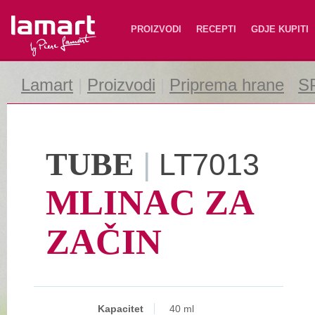
Lamart
PROIZVODI
RECEPTI
GDJE KUPITI
Lamart
|
Proizvodi
|
Priprema hrane
|
S
TUBE
|
LT7013
MLINAC ZA
ZAČIN
Kapacitet
40 ml