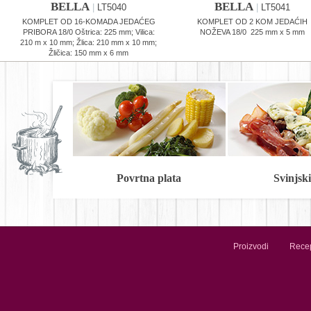
BELLA
BELLA
|
LT5040
|
LT5041
KOMPLET OD 16-KOMADA JEDAĆEG
KOMPLET OD 2 KOM JEDAĆIH
PRIBORA 18/0 Oštrica: 225 mm; Vilica:
NOŽEVA 18/0 225 mm x 5 mm
210 m x 10 mm; Žlica: 210 mm x 10 mm;
Žličica: 150 mm x 6 mm
Povrtna plata
Svinjski 
Proizvodi
Recep