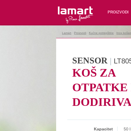
Lamart
PROIZVODI
Lamart
|
Proizvodi
|
Kućne potrepštine
|
Inox košar
SENSOR
|
LT80
KOŠ ZA
OTPATKE
DODIRIV
Kapacitet
50 l