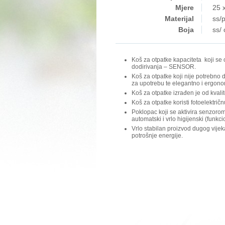
Mjere
25 
Materijal
ss/p
Boja
ss/ 
Koš za otpatke kapaciteta koji se 
dodirivanja – SENSOR.
Koš za otpatke koji nije potrebno d
za upotrebu te elegantno i ergono
Koš za otpatke izrađen je od kvalit
Koš za otpatke koristi fotoelektričn
Poklopac koji se aktivira senzoro
automatski i vrlo higijenski (funkci
Vrlo stabilan proizvod dugog vijeka
potrošnje energije.