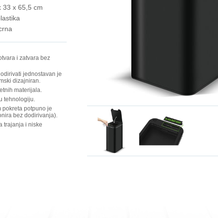
x 33 x 65,5 cm
lastika
crna
otvara i zatvara bez
odirivati jednostavan je
mski dizajniran.
etnih materijala.
u tehnologiju.
m pokreta potpuno je
onira bez dodirivanja).
 trajanja i niske