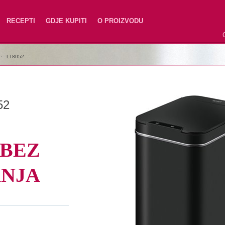
RECEPTI
GDJE KUPITI
O PROIZVODU
e
|
LT8052
52
 BEZ
ANJA