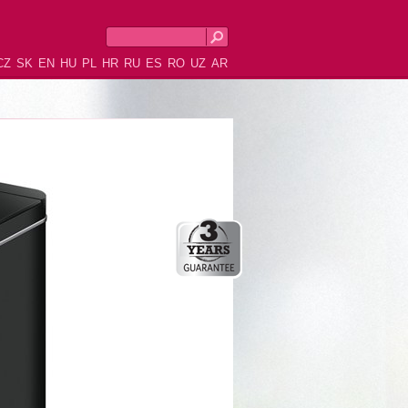
CZ
SK
EN
HU
PL
HR
RU
ES
RO
UZ
AR