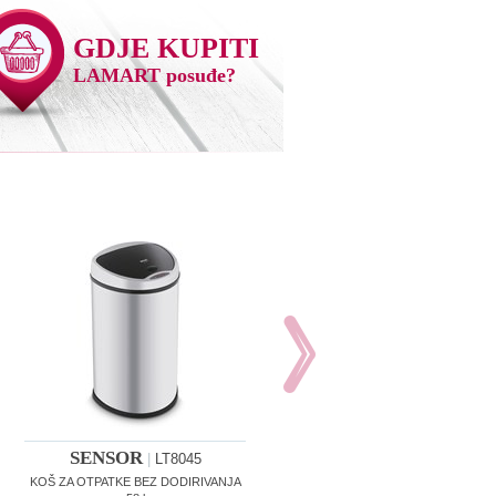
GDJE KUPITI
LAMART posuđe?
SENSOR
SENSOR
|
LT8045
|
LT8049
KOŠ ZA OTPATKE BEZ DODIRIVANJA
KOŠ ZA OTPATKE BEZ DODIRIVANJ