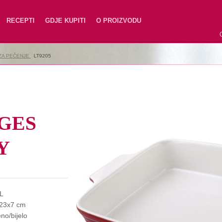
RECEPTI
GDJE KUPITI
O PROIZVODU
 ZA PEČENJE
|
LT9205
GES
Y
 L
23x7 cm
no/bijelo