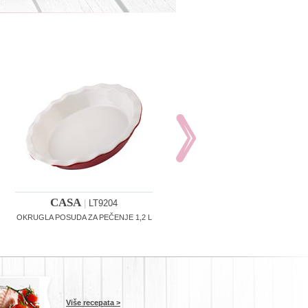
CASA
CASA
|
LT9204
|
LT9206
OKRUGLA POSUDA ZA PEČENJE 1,2 L
OVALNI PEKAČ 2,7 L
Više recepata >