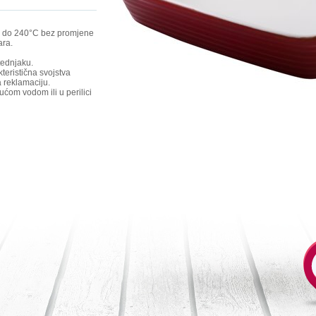
18 do 240°C bez promjene
ara.
tednjaku.
teristična svojstva
a reklamaciju.
ćom vodom ili u perilici