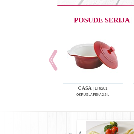
POSUĐE SERIJA
|
CASA
|
LT9201
OKRUGLA PEKA 2,3 L