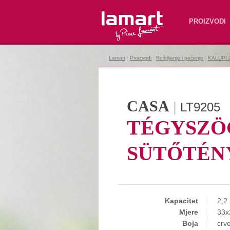
Lamart
PROIZVODI
Lamart
|
Proizvodi
|
Roštiljanje i pečenje
|
KALUPI
CASA
|
LT9205
TÉGYSZÖ
SÜTŐTÉN
Kapacitet
2,2
Mjere
33x
Boja
crve