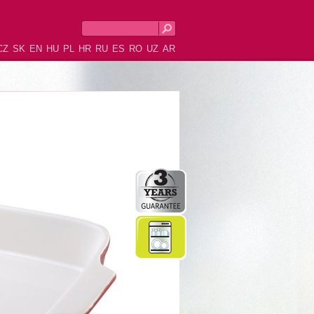
CZ
SK
EN
HU
PL
HR
RU
ES
RO
UZ
AR