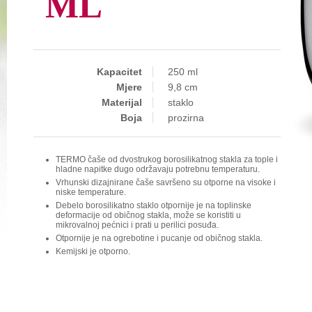
ML
Kapacitet
250 ml
Mjere
9,8 cm
Materijal
staklo
Boja
prozirna
TERMO čaše od dvostrukog borosilikatnog stakla za tople i
hladne napitke dugo održavaju potrebnu temperaturu.
Vrhunski dizajnirane čaše savršeno su otporne na visoke i
niske temperature.
Debelo borosilikatno staklo otpornije je na toplinske
deformacije od običnog stakla, može se koristiti u
mikrovalnoj pećnici i prati u perilici posuđa.
Otpornije je na ogrebotine i pucanje od običnog stakla.
Kemijski je otporno.