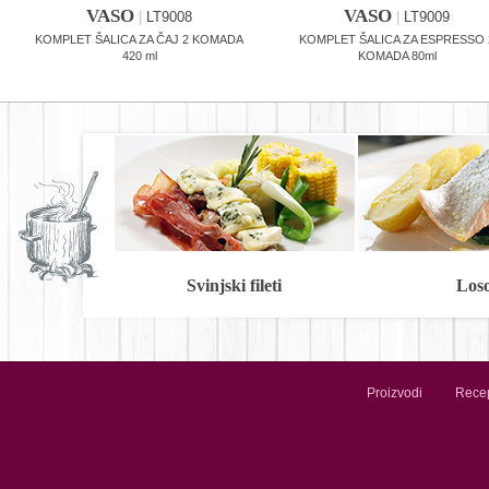
VASO
VASO
|
LT9008
|
LT9009
KOMPLET ŠALICA ZA ČAJ 2 KOMADA
KOMPLET ŠALICA ZA ESPRESSO 
420 ml
KOMADA 80ml
Svinjski fileti
Los
Proizvodi
Recep