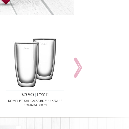
VASO
VASO
|
LT9011
|
LT9012
KOMPLET ŠALICA ZA BIJELU KAVU 2
KOMPLET ŠALICA ZA KAPUĆINO 2
KOMADA 380 ml
KOMADA 270 ml