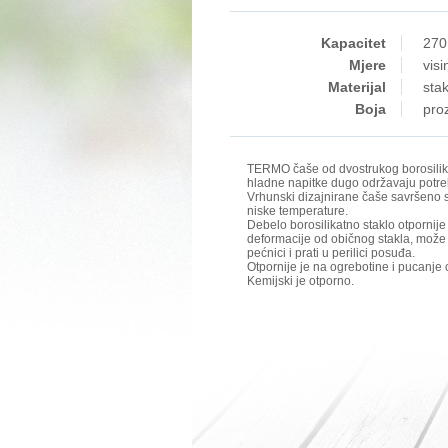
Kapacitet
270
Mjere
vis
Materijal
stak
Boja
proz
TERMO čaše od dvostrukog borosilika
hladne napitke dugo održavaju potr
Vrhunski dizajnirane čaše savršeno s
niske temperature.
Debelo borosilikatno staklo otpornije
deformacije od običnog stakla, može s
pećnici i prati u perilici posuđa.
Otpornije je na ogrebotine i pucanje 
Kemijski je otporno.