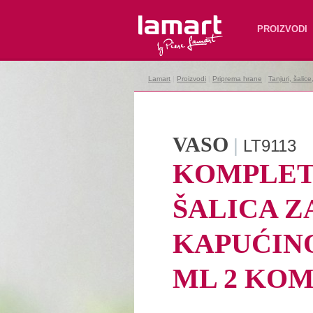
Lamart
PROIZVODI
Lamart
|
Proizvodi
|
Priprema hrane
|
Tanjuri, šalic
VASO
|
LT9113
KOMPLE
ŠALICA Z
KAPUĆINO
ML 2 KO