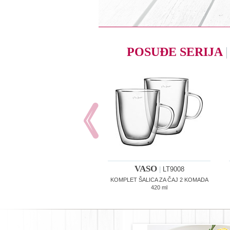
POSUĐE SERIJA
|
VASO
|
LT9008
KOMPLET ŠALICA ZA ČAJ 2 KOMADA
420 ml