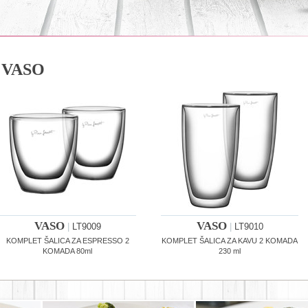
VASO
VASO
VASO
|
LT9009
|
LT9010
KOMPLET ŠALICA ZA ESPRESSO 2
KOMPLET ŠALICA ZA KAVU 2 KOMADA
KOMADA 80ml
230 ml