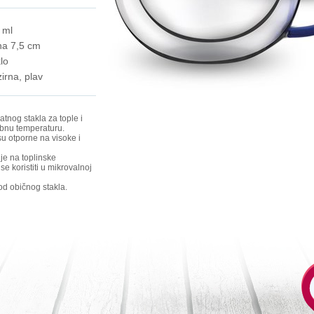
 ml
ina 7,5 cm
lo
irna, plav
tnog stakla za tople i
ebnu temperaturu.
u otporne na visoke i
 je na toplinske
e koristiti u mikrovalnoj
od običnog stakla.