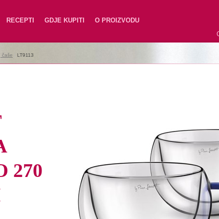
RECEPTI
GDJE KUPITI
O PROIZVODU
e, čaše
|
LT9113
T
A
 270
M