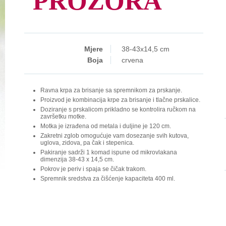
PROZORA
Mjere
38-43x14,5 cm
Boja
crvena
Ravna krpa za brisanje sa spremnikom za prskanje.
Proizvod je kombinacija krpe za brisanje i tlačne prskalice.
Doziranje s prskalicom prikladno se kontrolira ručkom na
završetku motke.
Motka je izrađena od metala i duljine je 120 cm.
Zakretni zglob omogućuje vam dosezanje svih kutova,
uglova, zidova, pa čak i stepenica.
Pakiranje sadrži 1 komad ispune od mikrovlakana
dimenzija 38-43 x 14,5 cm.
Pokrov je periv i spaja se čičak trakom.
Spremnik sredstva za čišćenje kapaciteta 400 ml.