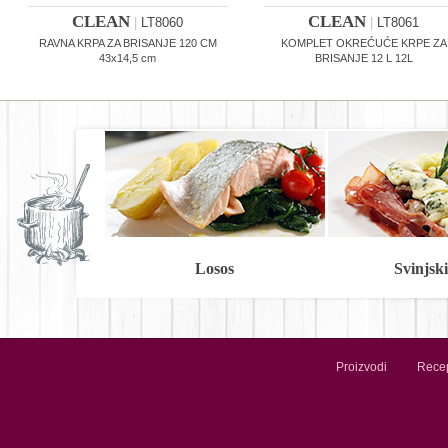
CLEAN
CLEAN
|
LT8060
|
LT8061
RAVNA KRPA ZA BRISANJE 120 CM
KOMPLET OKREĆUĆE KRPE ZA
43x14,5 cm
BRISANJE 12 L 12L
Losos
Svinjski 
Proizvodi
Recep