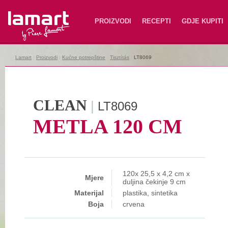
Lamart
PROIZVODI
RECEPTI
GDJE KUPITI
Lamart
|
Proizvodi
|
Kućne potrepštine
|
Tisztítás
|
LT8069
CLEAN
|
LT8069
METLA 120 CM
120x 25,5 x 4,2 cm x
Mjere
duljina čekinje 9 cm
Materijal
plastika, sintetika
Boja
crvena