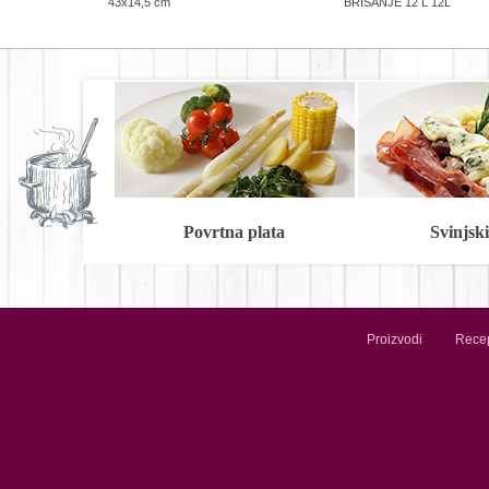
43x14,5 cm
BRISANJE 12 L 12L
Povrtna plata
Svinjski 
Proizvodi
Recep