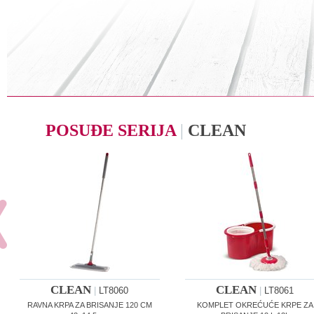
POSUĐE SERIJA
|
CLEAN
CLEAN
CLEAN
|
LT8060
|
LT8061
RAVNA KRPA ZA BRISANJE 120 CM
KOMPLET OKREĆUĆE KRPE ZA